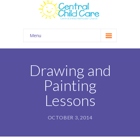
Menu
About Us
Summer Camp
Drawing and
Kids Club Connection
Painting
Employment
Lessons
Contact
Gallery
OCTOBER 3, 2014